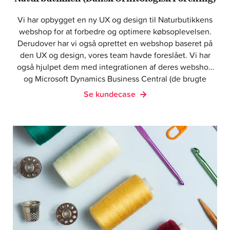
Vi har opbygget en ny UX og design til Naturbutikkens
webshop for at forbedre og optimere købsoplevelsen.
Derudover har vi også oprettet en webshop baseret på
den UX og design, vores team havde foreslået. Vi har
også hjulpet dem med integrationen af deres webshop
og Microsoft Dynamics Business Central (de brugte
tidligere Navision). Endelig hoster, vedligeholder,
Se kundecase
opdaterer, sikrer og yder vi support på alt det, vi har
opbygget.