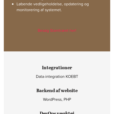
Løbende vedligeholdelse, opdatering og
monitorering af systemet.
Besøg Stamtræet her!
Integrationer
Data-integration KOEBT
Backend af website
WordPress, PHP
DevOps værktøj