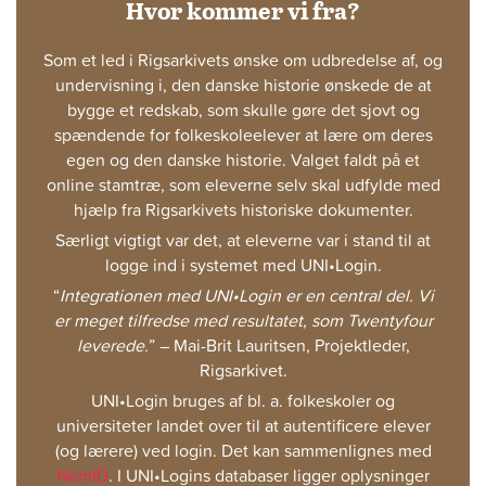
Hvor kommer vi fra?
Som et led i Rigsarkivets ønske om udbredelse af, og
undervisning i, den danske historie ønskede de at
bygge et redskab, som skulle gøre det sjovt og
spændende for folkeskoleelever at lære om deres
egen og den danske historie. Valget faldt på et
online stamtræ, som eleverne selv skal udfylde med
hjælp fra Rigsarkivets historiske dokumenter.
Særligt vigtigt var det, at eleverne var i stand til at
logge ind i systemet med UNI•Login.
“
Integrationen med UNI•Login er en central del. Vi
er meget tilfredse med resultatet, som Twentyfour
leverede.
” – Mai-Brit Lauritsen, Projektleder,
Rigsarkivet.
UNI•Login bruges af bl. a. folkeskoler og
universiteter landet over til at
autentificere
elever
(og lærere) ved login. Det kan sammenlignes med
NemID
. I UNI•Logins databaser ligger oplysninger