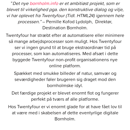
”
Det nye
bornholm.info
er et ambitiøst projekt, som er
blevet til virkelighed pga. den konstruktive dialog og vilje,
vi har oplevet fra Twentyfour (Tidl. HTML24) igennem hele
processen.”
– Pernille Kofod Lydolph, Direktør,
Destination Bornholm.
Twentyfour har stræbt efter at automatisere eller minimere
så mange arbejdsprocesser som muligt. Hos Twentyfour
ser vi ingen grund til at bruge ekstraordinær tid på
processer, som kan automatiseres. Med afsæt i dette
byggede Twentyfour non-profit organisationens nye
online platform.
Spækket med smukke billeder af natur, samvær og
seværdigheder føler brugeren sig draget mod den
bornholmske idyl.
Det færdige projekt er blevet enormt flot og fungerer
perfekt på tværs af alle platforme.
Hos Twentyfour er vi enormt glade for at have fået lov til
at være med i skabelsen af dette eventyrlige digitale
Bornholm.