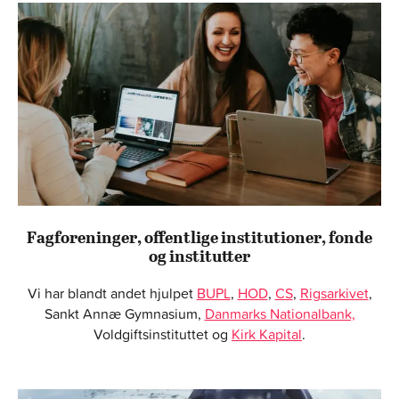
Fagforeninger, offentlige institutioner, fonde
og institutter
Vi har blandt andet hjulpet
BUPL
,
HOD
,
CS
,
Rigsarkivet
,
Sankt Annæ Gymnasium,
Danmarks Nationalbank,
Voldgiftsinstituttet og
Kirk Kapital
.