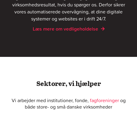
virksomhedsresultat, hvis du spørger os. Derfor sikrer
vores automatiserede overvågning, at dine digitale
systemer og websites er i drift 24/7.
Læs mere om vedligeholdelse
Sektorer, vi hjælper
Vi arbejder med institutioner, fonde,
fagforeninger
og
både store- og små danske virksomheder