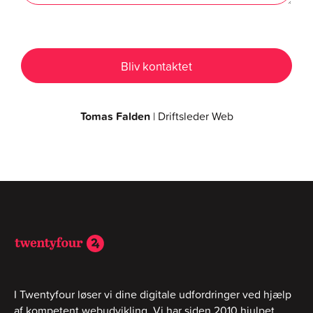
Tomas Falden
| Driftsleder Web
I Twentyfour løser vi dine digitale udfordringer ved hjælp
af kompetent webudvikling. Vi har siden 2010 hjulpet