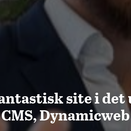
antastisk site i de
CMS, Dynamicweb