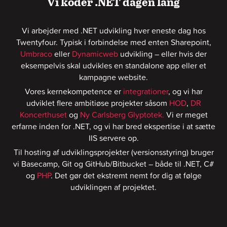
Vi koder .NET dagen lang
Vi arbejder med .NET udvikling hver eneste dag hos
Twentyfour. Typisk i forbindelse med enten Sharepoint,
Umbraco
eller
Dynamicweb
udvikling – eller hvis der
eksempelvis skal udvikles en standalone app eller et
kampagne website.
Vores kernekompetence er
integrationer
, og vi har
udviklet flere ambitiøse projekter såsom
HOD
,
DR
Koncerthuset
og
Ny Carlsberg Glyptotek.
Vi er meget
erfarne inden for .NET, og vi har bred ekspertise i at sætte
IIS servere op.
Til hosting af udviklingsprojekter (versionsstyring) bruger
vi Basecamp, Git og GitHub/Bitbucket – både til .NET, C#
og
PHP
. Det gør det ekstremt nemt for dig at følge
udviklingen af projektet.