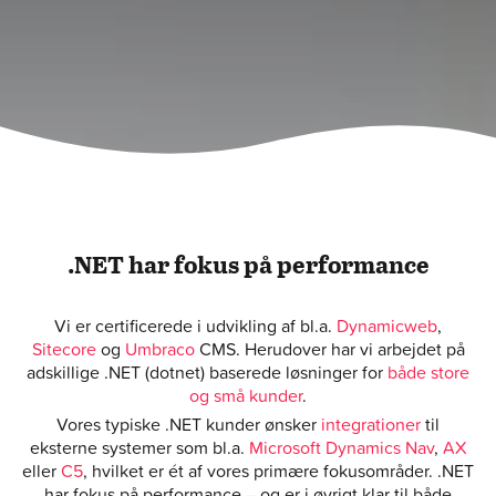
.NET har fokus på performance
Vi er certificerede i udvikling af bl.a.
Dynamicweb
,
Sitecore
og
Umbraco
CMS. Herudover har vi arbejdet på
adskillige .NET (dotnet) baserede løsninger for
både store
og små kunder
.
Vores typiske .NET kunder ønsker
integrationer
til
eksterne systemer som bl.a.
Microsoft Dynamics Nav
,
AX
eller
C5
, hvilket er ét af vores primære fokusområder. .NET
har fokus på performance – og er i øvrigt klar til både