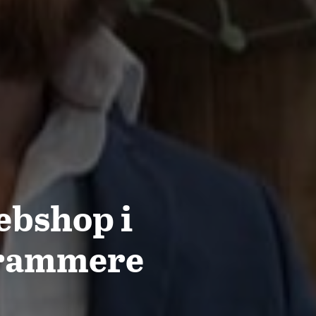
ebshop i
ogrammere