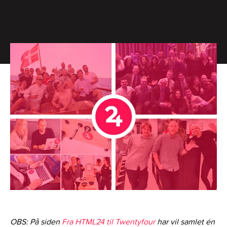
OBS: På siden
Fra HTML24 til Twentyfour
har vil samlet én