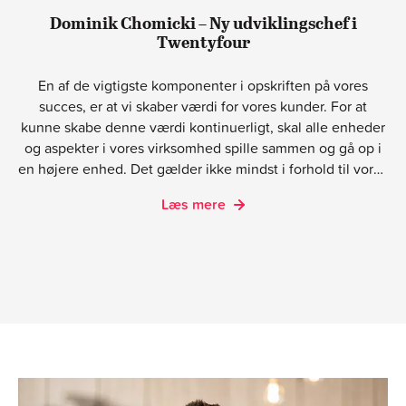
Dominik Chomicki – Ny udviklingschef i
Twentyfour
En af de vigtigste komponenter i opskriften på vores
succes, er at vi skaber værdi for vores kunder. For at
kunne skabe denne værdi kontinuerligt, skal alle enheder
og aspekter i vores virksomhed spille sammen og gå op i
en højere enhed. Det gælder ikke mindst i forhold til vores
ledelsesform og dynamikken i vores ledelsesteam. I den
Læs mere
forbindelse er vi enormt glade for at kunne fortælle at vi
for nylig har foretaget nogle justeringer og omrokeringer
på den front.