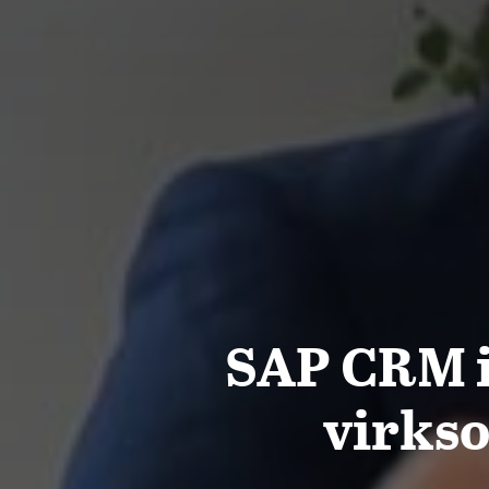
SAP CRM i
virkso