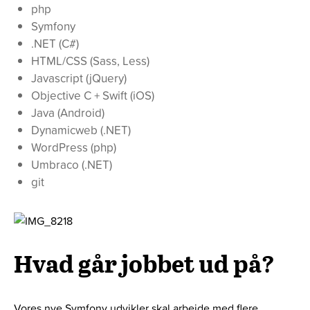
php
Symfony
.NET (C#)
HTML/CSS (Sass, Less)
Javascript (jQuery)
Objective C + Swift (iOS)
Java (Android)
Dynamicweb (.NET)
WordPress (php)
Umbraco (.NET)
git
Hvad går jobbet ud på?
Vores nye Symfony udvikler skal arbejde med flere