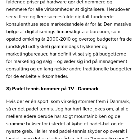
faldende priser på hardware gør det nemmere og
nemmere for alle virksomheder at digitalisere. Herudover
ser vi flere og flere succesfulde digitalt funderede
konsulenthuse æde markedsandele år for år. Den massive
bølge af digitaliserings firmaer/digitale bureauer, som
opstod omkring år 2000-2010 og overtog budgetter fra de
(undskyld udtrykket) gammeldags trykkerier og
marketingbureauer, har definitivt sat sig på budgetterne
for marketing og salg – og æder sig ind på management
consulting og en lang række andre traditionelle budgetter
for de enkelte virksomheder.
8) Padel tennis kommer på TV i Danmark
Hvis der er én sport, som virkelig stormer frem i Danmark,
så er det padel tennis. Jeg har hørt flere jokes om, at alle
mellemledere derude har solgt mountainbiken og de
stramme bukser for i stedet at købe et padel-bat og de
nyeste greb. Haller med padel-tennis skyder op overalt i
landet, men det er stadig sådan lidt en “hemmelig sport”,