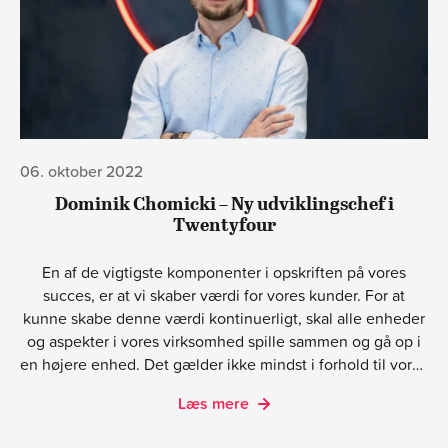
06. oktober 2022
Dominik Chomicki – Ny udviklingschef i
Twentyfour
En af de vigtigste komponenter i opskriften på vores
succes, er at vi skaber værdi for vores kunder. For at
kunne skabe denne værdi kontinuerligt, skal alle enheder
og aspekter i vores virksomhed spille sammen og gå op i
en højere enhed. Det gælder ikke mindst i forhold til vores
ledelsesform og dynamikken i vores ledelsesteam. I den
Læs mere
forbindelse er vi enormt glade for at kunne fortælle at vi
for nylig har foretaget nogle justeringer og omrokeringer