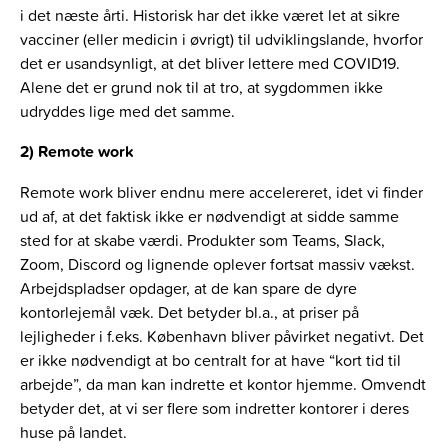
i det næste årti. Historisk har det ikke været let at sikre
vacciner (eller medicin i øvrigt) til udviklingslande, hvorfor
det er usandsynligt, at det bliver lettere med COVID19.
Alene det er grund nok til at tro, at sygdommen ikke
udryddes lige med det samme.
2) Remote work
Remote work bliver endnu mere accelereret, idet vi finder
ud af, at det faktisk ikke er nødvendigt at sidde samme
sted for at skabe værdi. Produkter som Teams, Slack,
Zoom, Discord og lignende oplever fortsat massiv vækst.
Arbejdspladser opdager, at de kan spare de dyre
kontorlejemål væk. Det betyder bl.a., at priser på
lejligheder i f.eks. København bliver påvirket negativt. Det
er ikke nødvendigt at bo centralt for at have “kort tid til
arbejde”, da man kan indrette et kontor hjemme. Omvendt
betyder det, at vi ser flere som indretter kontorer i deres
huse på landet.