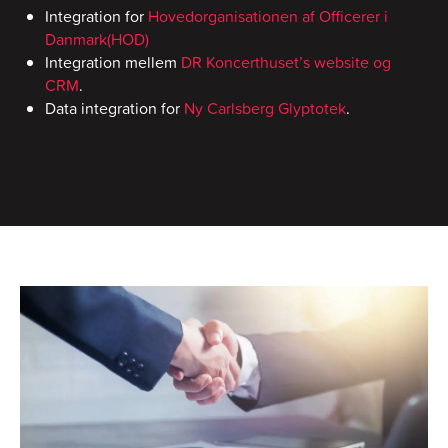
Integration for
Hovedorganisationen af Officerer i
Danmark(HOD)
Integration mellem
DR Koncerthuset’s website og
CRM
.
Data integration for
Ny Carlsberg Glyptotek
.