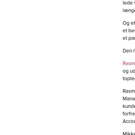
lede 
længe
Og et
et be
et pa
Den n
Rasm
og ud
tople
Rasmu
Manag
kunde
forf
Acco
Mikke