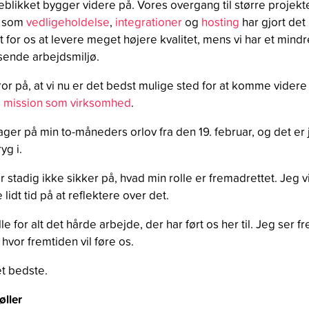
øjeblikket bygger videre på. Vores overgang til større projekt
l som
vedligeholdelse
,
integrationer
og
hosting
har gjort det
t for os at levere meget højere kvalitet, mens vi har et mindr
sende arbejdsmiljø.
ror på, at vi nu er det bedst mulige sted for at komme vider
s
mission som virksomhed
.
ager på min to-måneders orlov fra den 19. februar, og det er 
ryg i.
r stadig ikke sikker på, hvad min rolle er fremadrettet. Jeg vi
 lidt tid på at reflektere over det.
le for alt det hårde arbejde, der har ført os her til. Jeg ser fr
, hvor fremtiden vil føre os.
et bedste.
ller