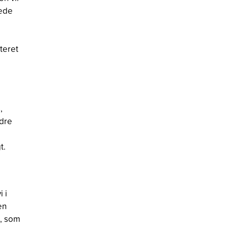
mede
ateret
,
ndre
t.
i i
en
t, som