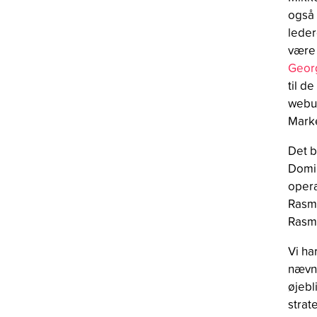
også 
leder
være 
Geor
til d
webu
Marke
Det b
Domin
opera
Rasmu
Rasmu
Vi h
nævner
øjebl
strat