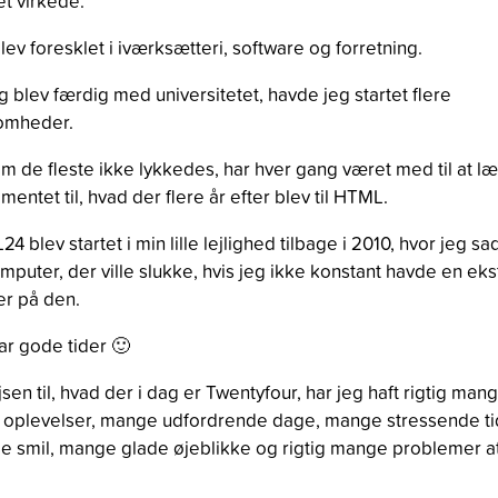
t virkede.
lev foresklet i iværksætteri, software og forretning.
g blev færdig med universitetet, havde jeg startet flere
somheder.
m de fleste ikke lykkedes, har hver gang været med til at l
mentet til, hvad der flere år efter blev til HTML.
4 blev startet i min lille lejlighed tilbage i 2010, hvor jeg sa
mputer, der ville slukke, hvis jeg ikke konstant havde en eks
r på den.
ar gode tider 🙂
jsen til, hvad der i dag er Twentyfour, har jeg haft rigtig man
oplevelser, mange udfordrende dage, mange stressende ti
 smil, mange glade øjeblikke og rigtig mange problemer a