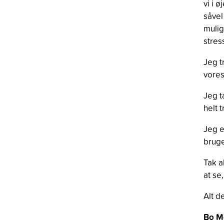
vi i 
såve
mulig
stres
Jeg t
vore
Jeg t
helt t
Jeg e
bruge
Tak al
at se
Alt d
Bo Mø