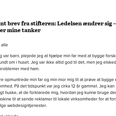
nt brev fra stifteren: Ledelsen ændrer sig –
 er mine tanker
alle
g var barn, plejede jeg at hjælpe min far med at bygge forsk
rundt om i huset. Jeg var ikke altid god til det, men jeg elske
 problemer med ham.
e opmuntrede min far og min mor mig til at prøve at bygge 
omhed. På det tidspunkt var jeg cirka 12 år gammel. Jeg kan
igt huske, at de forklarede mig, hvordan jeg kunne bruge de
skine til at sende reklamer til lokale virksomheder for at fo
lge webdesigntjenester.