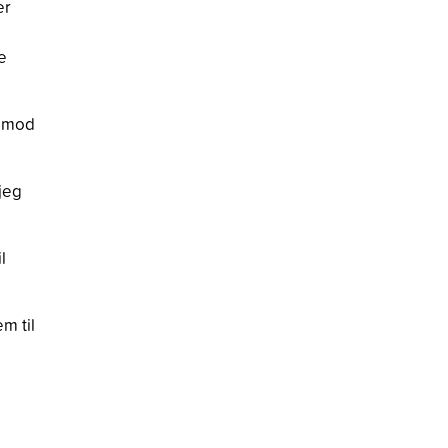
er
e
e mod
jeg
l
em til