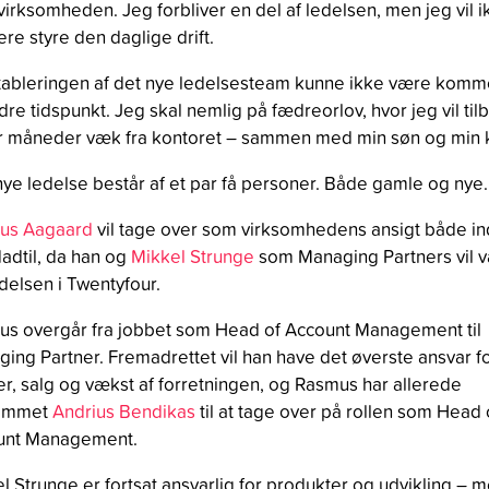
virksomheden. Jeg forbliver en del af ledelsen, men jeg vil i
re styre den daglige drift.
ableringen af det nye ledelsesteam kunne ikke være komm
dre tidspunkt. Jeg skal nemlig på fædreorlov, hvor jeg vil til
r måneder væk fra kontoret – sammen med min søn og min 
ye ledelse består af et par få personer. Både gamle og nye.
us Aagaard
vil tage over som virksomhedens ansigt både in
adtil, da han og
Mikkel Strunge
som Managing Partners vil 
delsen i Twentyfour.
s overgår fra jobbet som Head of Account Management til
ing Partner. Fremadrettet vil han have det øverste ansvar f
r, salg og vækst af forretningen, og Rasmus har allerede
remmet
Andrius Bendikas
til at tage over på rollen som Head 
unt Management.
l Strunge er fortsat ansvarlig for produkter og udvikling – m