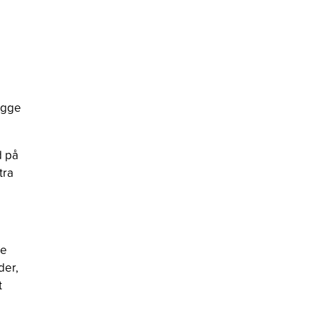
ægge
d på
tra
ge
der,
t