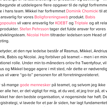
begynde at uddelegere flere opgaver til de nyligt forfrem
e i hans team. Mikkel har forfremmet
Dominik Chomicki
til at
ansvarlig for vores
Boligforeningsweb
produkt.
Babis
gopoulos
vil være ansvarlig for
KOEBT
og
Triptale
og alt rel
e produkter.
Stefan Pehrsson
tager det fulde ansvar for vores
dviklingsteam.
Nicolai Holm
tiltræder ledelsen som Head of
ting.
etyder, at den nye ledelse består af Rasmus, Mikkel, Andrius
ik, Babis og Nicolai. Jeg forbliver på teamet – men i en mi
tionel rolle. Under min to-måneders orlov fra Twentyfour, vil
s og Mikkel begge agere i mit sted, når dette er nødvendig
s vil være “go-to” personen for alt forretningsrelateret.
ar så mange
gode mennesker
på teamet, og selvom jeg ikke
 alle her, er det vigtigt for mig, at du ved, at jeg tror på, at v
ikket har den bedste organisation, vi nogensinde har haft. D
egistrategi, vi lavede for et par år siden, har lagt fundamente