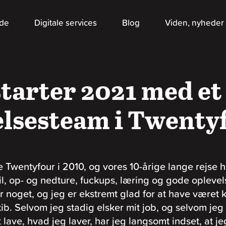
jde
Digitale services
Blog
Viden, nyheder 
starter 2021 med et
elsesteam i Twenty
e Twentyfour i 2010, og vores 10-årige lange rejse 
l, op- og nedture, fuckups, læring og gode oplevels
 noget, og jeg er ekstremt glad for at have været 
ib. Selvom jeg stadig elsker mit job, og selvom jeg 
 lave, hvad jeg laver, har jeg langsomt indset, at je