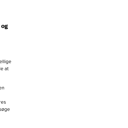
 og
ellige
de at
en
res
rsøge