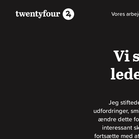
Vores arbe
Vi 
led
Jeg stifted
udfordringer, smi
ændre dette for
interessant sk
fortsætte med at