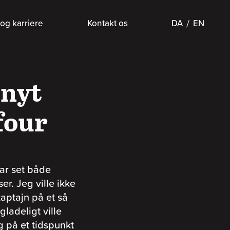
og karriere
Kontakt os
DA
EN
 nyt
four
har set både
er. Jeg ville ikke
kaptajn på et så
gladeligt ville
g på et tidspunkt