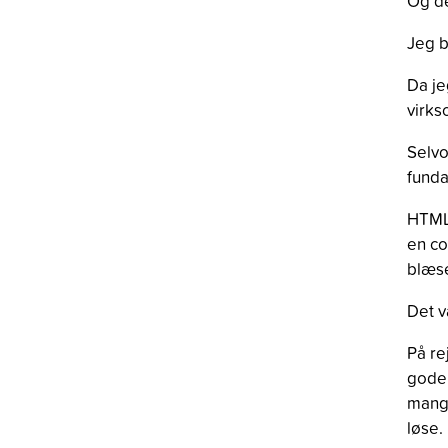
Og de
Jeg b
Da je
virk
Selvo
funda
HTML2
en co
blæse
Det v
På re
gode 
mange
løse.