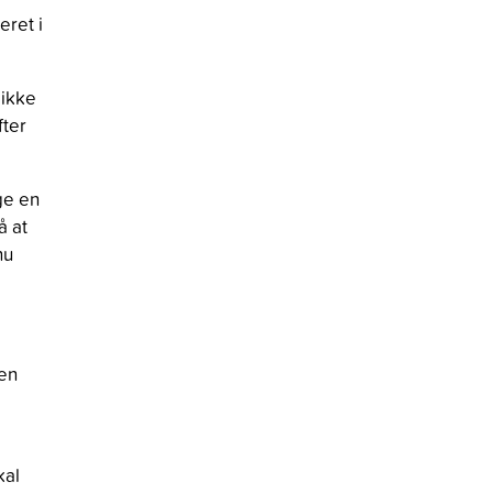
eret i
 ikke
fter
gge en
å at
nu
men
kal