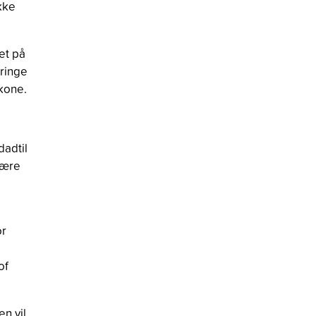
kke
et på
bringe
kone.
dadtil
være
or
of
en vil