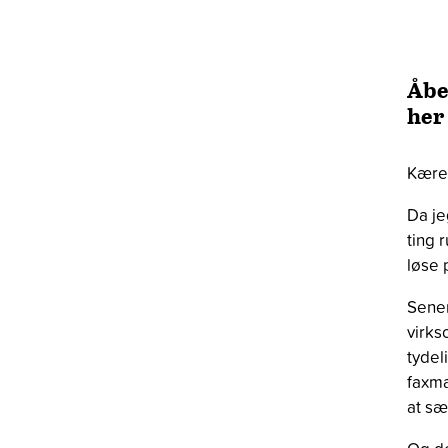
Åbe
her
Kære 
Da je
ting 
løse
Sener
virks
tydel
faxma
at sæ