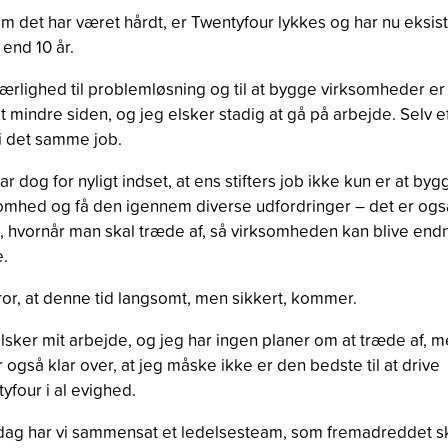
m det har været hårdt, er Twentyfour lykkes og har nu eksist
end 10 år.
ærlighed til problemløsning og til at bygge virksomheder er
t mindre siden, og jeg elsker stadig at gå på arbejde. Selv e
 i det samme job.
ar dog for nyligt indset, at ens stifters job ikke kun er at by
omhed og få den igennem diverse udfordringer – det er ogs
, hvornår man skal træde af, så virksomheden kan blive end
e.
ror, at denne tid langsomt, men sikkert, kommer.
lsker mit arbejde, og jeg har ingen planer om at træde af, 
r også klar over, at jeg måske ikke er den bedste til at drive
yfour i al evighed.
 dag har vi sammensat et ledelsesteam, som fremadreddet s