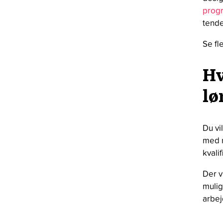
prog
tend
Se fl
Hv
lø
Du vi
med m
kvalif
Der v
mulig
arbej