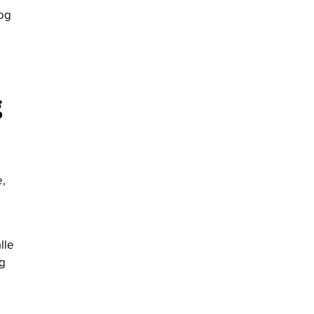
 og
g
e,
lle
og