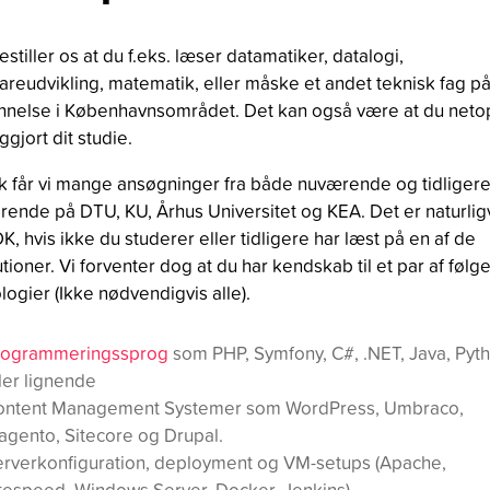
restiller os at du f.eks. læser datamatiker, datalogi,
areudvikling, matematik, eller måske et andet teknisk fag p
nelse i Københavnsområdet. Det kan også være at du neto
ggjort dit studie.
k får vi mange ansøgninger fra både nuværende og tidliger
rende på DTU, KU, Århus Universitet og KEA. Det er naturlig
OK, hvis ikke du studerer eller tidligere har læst på en af de
tutioner. Vi forventer dog at du har kendskab til et par af føl
logier (Ikke nødvendigvis alle).
rogrammeringssprog
som PHP, Symfony, C#, .NET, Java, Pyt
ler lignende
ontent Management Systemer som WordPress, Umbraco,
gento, Sitecore og Drupal.
rverkonfiguration, deployment og VM-setups (Apache,
tespeed, Windows Server, Docker, Jenkins)