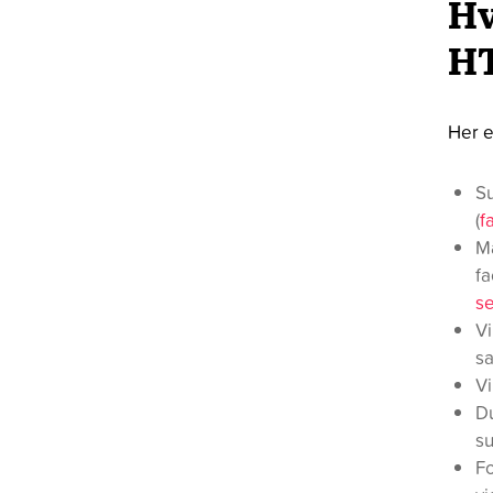
Hv
H
Her e
Su
(
f
Ma
fa
se
V
s
Vi
Du
su
Fo