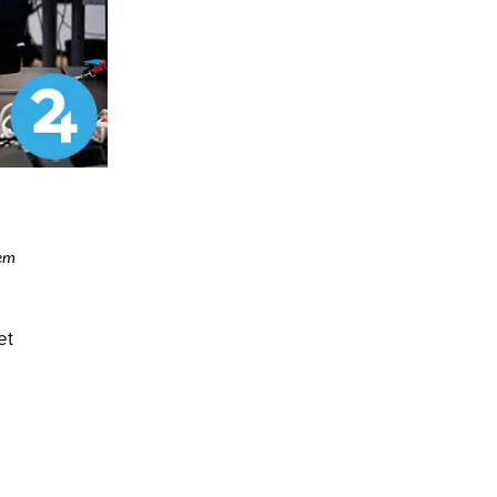
nem
et