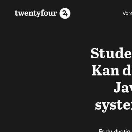
Vor
Stude
Kan d
Ja
syst
Er du dygtig 