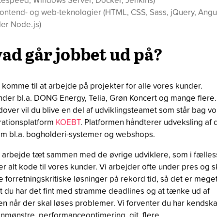
ontend- og web-teknologier (HTML, CSS, Sass, jQuery, Angu
ler Node.js)
ad går jobbet ud på?
l komme til at arbejde på projekter for alle vores kunder.
der bl.a. DONG Energy, Telia, Grøn Koncert og mange flere.
over vil du blive en del af udviklingsteamet som står bag v
rationsplatform
KOEBT
. Platformen håndterer udveksling af 
m bl.a. bogholderi-systemer og webshops.
l arbejde tæt sammen med de øvrige udviklere, som i fælle
er alt kode til vores kunder. Vi arbejder ofte under pres og s
e forretningskritiske løsninger på rekord tid, så det er mege
gt du har det fint med stramme deadlines og at tænke ud af
n når der skal løses problemer. Vi forventer du har kendskab
nmønstre, performanceoptimering, git, flere