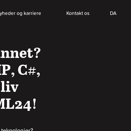
yheder og karriere
Kontakt os
DA
annet?
P, C#,
liv
ML24!
e teknologier?