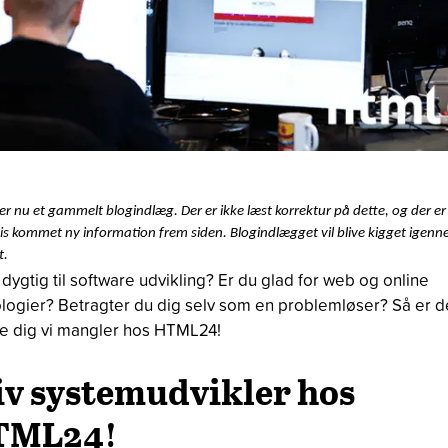
er nu et gammelt blogindlæg. Der er ikke læst korrektur på dette, og der er
is kommet ny information frem siden. Blogindlægget vil blive kigget igen
t.
 dygtig til software udvikling? Er du glad for web og online
logier? Betragter du dig selv som en problemløser? Så er d
 dig vi mangler hos HTML24!
iv systemudvikler hos
TML24!