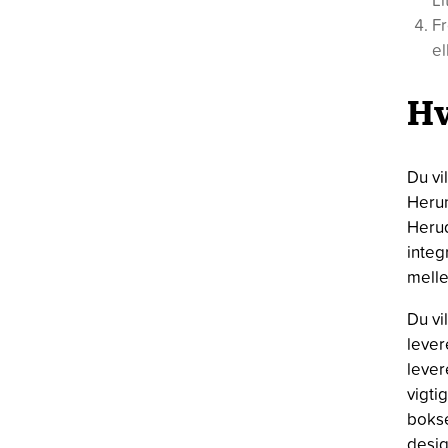
Fr
el
Hv
Du vi
Herun
Herud
integ
melle
Du vi
lever
lever
vigti
bokse
desig