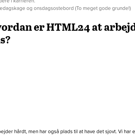
dere i karrieren.
redagskage og onsdagsostebord (To meget gode grunde!)
ordan er HTML24 at arbej
s?
bejder hårdt, men har også plads til at have det sjovt. Vi har e