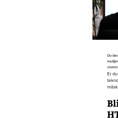
Du læs
muligv
snares
Er du
tekno
måske
Bl
H