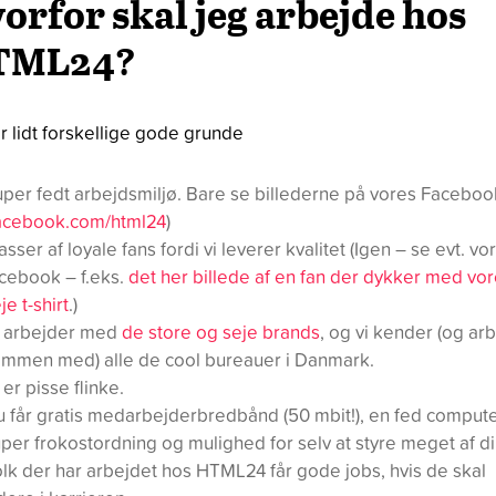
orfor skal jeg arbejde hos
TML24?
r lidt forskellige gode grunde
per fedt arbejdsmiljø. Bare se billederne på vores Faceboo
acebook.com/html24
)
sser af loyale fans fordi vi leverer kvalitet (Igen – se evt. vo
cebook – f.eks.
det her billede af en fan der dykker med vo
je t-shirt
.)
i arbejder med
de store og seje brands
, og vi kender (og ar
ammen med) alle de cool bureauer i Danmark.
 er pisse flinke.
 får gratis medarbejderbredbånd (50 mbit!), en fed compute
per frokostordning og mulighed for selv at styre meget af din
lk der har arbejdet hos HTML24 får gode jobs, hvis de skal