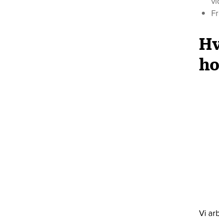
vi
F
Hv
ho
Vi ar