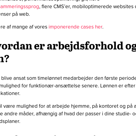
rammeringssprog
, flere CMS’er, mobiloptimerede websites
enser på web.
ere af mange af vores
imponerende cases her
.
ordan er arbejdsforhold o
n?
l blive ansat som timelønnet medarbejder den første period
ulighed for funktionær-ansættelse senere. Lønnen er efter
ikationer.
il være mulighed for at arbejde hjemme, på kontoret og på a
e andre måder, afhængig af hvad der passer i dine studie- 
dsplaner.