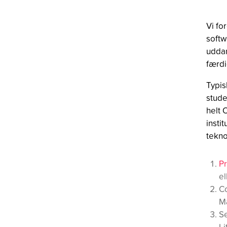
Vi fo
softw
uddan
færdi
Typis
stude
helt 
insti
tekno
P
el
C
Ma
Se
Li