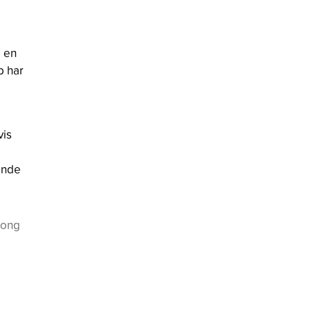
å en
p har
e
vis
gende
hong