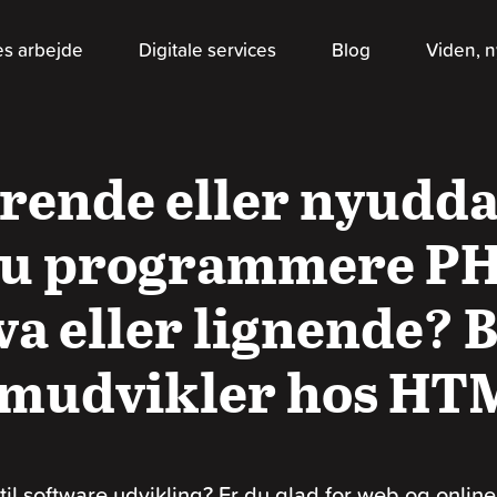
es arbejde
Digitale services
Blog
Viden, n
rende eller nyudd
u programmere PH
va eller lignende? B
emudvikler hos HT
til software udvikling? Er du glad for web og onlin