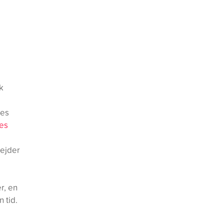
k
res
res
bejder
r, en
 tid.