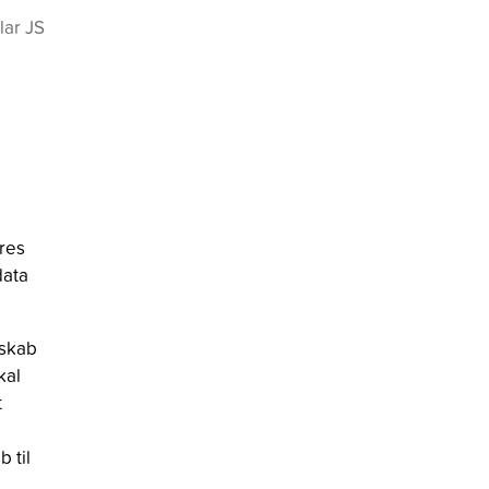
lar JS
ores
data
sskab
kal
t
 til