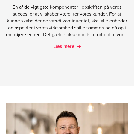
En af de vigtigste komponenter i opskriften på vores
succes, er at vi skaber værdi for vores kunder. For at
kunne skabe denne værdi kontinuerligt, skal alle enheder
og aspekter i vores virksomhed spille sammen og gå op i
en højere enhed. Det gælder ikke mindst i forhold til vores
ledelsesform og dynamikken i vores ledelsesteam. I den
Læs mere
forbindelse er vi enormt glade for at kunne fortælle at vi
for nylig har foretaget nogle justeringer og omrokeringer
på den front.