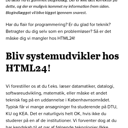
Du læser nu et gammelt blogindlæg. Der er ikke læst korrektur på
dette, og der er muligvis kommet ny information frem siden.
Blogindlægget vil blive kigget igennem snarest.
Har du flair for programmering? Er du glad for teknik?
Betragter du dig selv som en problemløser? Så er det
måske dig vi mangler hos HTML24!
Bliv systemudvikler hos
HTML24!
Vi forestiller os at du f.eks. læser datamatiker, datalogi,
softwareudvikling, matematik, eller måske et andet
teknisk fag på en uddannelse i Københavnsområdet.
Typisk får vi mange ansøgninger fra studerende på DTU,
KU og KEA. Det er naturligvis helt OK, hvis ikke du
studerer på en af de institutioner. Vi forventer dog at du
har kendskab til et par af følgende teknologier (Ikke