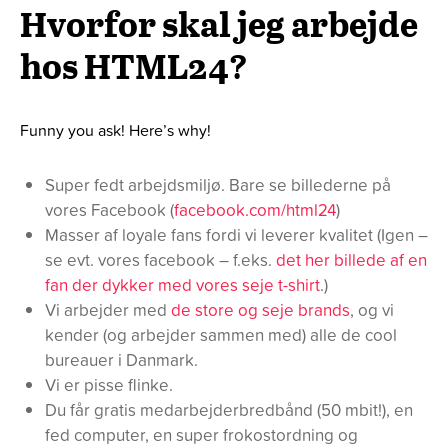
Hvorfor skal jeg arbejde
hos HTML24?
Funny you ask! Here’s why!
Super fedt arbejdsmiljø. Bare se billederne på
vores Facebook (
facebook.com/html24
)
Masser af loyale fans fordi vi leverer kvalitet (Igen –
se evt. vores facebook – f.eks.
det her billede af en
fan der dykker med vores seje t-shirt
.)
Vi arbejder med
de store og seje brands
, og vi
kender (og arbejder sammen med) alle de cool
bureauer i Danmark.
Vi er pisse flinke.
Du får gratis medarbejderbredbånd (50 mbit!), en
fed computer, en super frokostordning og