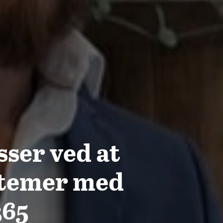
ser ved at
stemer med
365