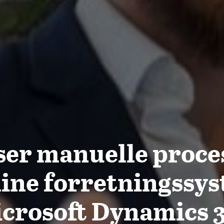
er manuelle proces
dine forretningssy
crosoft Dynamics 