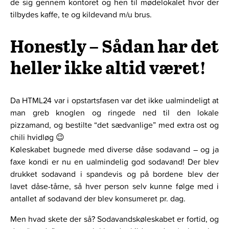
de sig gennem kontoret og hen til mødelokalet hvor der
tilbydes kaffe, te og kildevand m/u brus.
Honestly – Sådan har det
heller ikke altid været!
Da HTML24 var i opstartsfasen var det ikke ualmindeligt at
man greb knoglen og ringede ned til den lokale
pizzamand, og bestilte “det sædvanlige” med extra ost og
chili hvidløg 😉
Køleskabet bugnede med diverse dåse sodavand – og ja
faxe kondi er nu en ualmindelig god sodavand! Der blev
drukket sodavand i spandevis og på bordene blev der
lavet dåse-tårne, så hver person selv kunne følge med i
antallet af sodavand der blev konsumeret pr. dag.
Men hvad skete der så? Sodavandskøleskabet er fortid, og