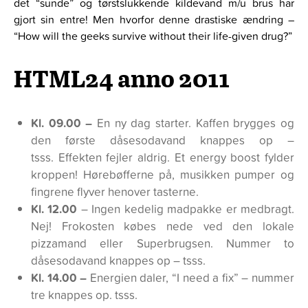
det “sunde” og tørstslukkende kildevand m/u brus har
gjort sin entre! Men hvorfor denne drastiske ændring –
“How will the geeks survive without their life-given drug?”
HTML24 anno 2011
Kl. 09.00 –
En ny dag starter. Kaffen brygges og
den første dåsesodavand knappes op –
tsss. Effekten fejler aldrig. Et energy boost fylder
kroppen! Hørebøfferne på, musikken pumper og
fingrene flyver henover tasterne.
Kl. 12.00
– Ingen kedelig madpakke er medbragt.
Nej! Frokosten købes nede ved den lokale
pizzamand eller Superbrugsen. Nummer to
dåsesodavand knappes op – tsss.
Kl. 14.00 –
Energien daler, “I need a fix” – nummer
tre knappes op. tsss.