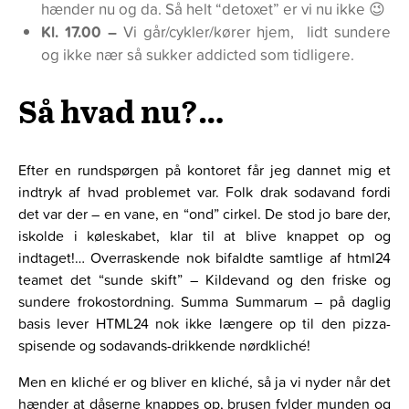
hænder nu og da. Så helt “detoxet” er vi nu ikke 😉
Kl. 17.00 –
Vi går/cykler/kører hjem, lidt sundere
og ikke nær så sukker addicted som tidligere.
Så hvad nu?…
Efter en rundspørgen på kontoret får jeg dannet mig et
indtryk af hvad problemet var. Folk drak sodavand fordi
det var der – en vane, en “ond” cirkel. De stod jo bare der,
iskolde i køleskabet, klar til at blive knappet op og
indtaget!… Overraskende nok bifaldte samtlige af html24
teamet det “sunde skift” – Kildevand og den friske og
sundere frokostordning. Summa Summarum – på daglig
basis lever HTML24 nok ikke længere op til den pizza-
spisende og sodavands-drikkende nørdkliché!
Men en kliché er og bliver en kliché, så ja vi nyder når det
hænder at dåserne knappes op, brusen fylder munden og